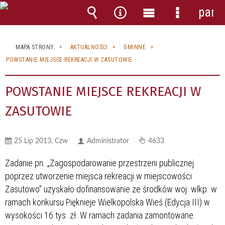
pane
Wyszukiwarka
Narzędzia
Menu
Menu
główne
szczegóło
MAPA STRONY
AKTUALNOŚCI
GMINNE
POWSTANIE MIEJSCE REKREACJI W ZASUTOWIE
POWSTANIE MIEJSCE REKREACJI W
ZASUTOWIE
25 Lip 2013, Czw
Administrator
4633
Zadanie pn. „Zagospodarowanie przestrzeni publicznej
poprzez utworzenie miejsca rekreacji w miejscowości
Zasutowo” uzyskało dofinansowanie ze środków woj. wlkp. w
ramach konkursu Pięknieje Wielkopolska Wieś (Edycja III) w
wysokości 16 tys. zł. W ramach zadania zamontowane