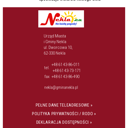
Urząd Miasta
i Gminy Nekla
ul. Dworcowa 10,
62-330 Nekla
+48 61 43-86-011
tel.
+48 61 43-73-171
fax
+48 61 43-86-490
nekla@gminanekla.pl
PEŁNE DANE TELEADRESOWE »
POLITYKA PRYWATNOŚCI / RODO »
DEKLARACJA DOSTĘPNOŚCI »