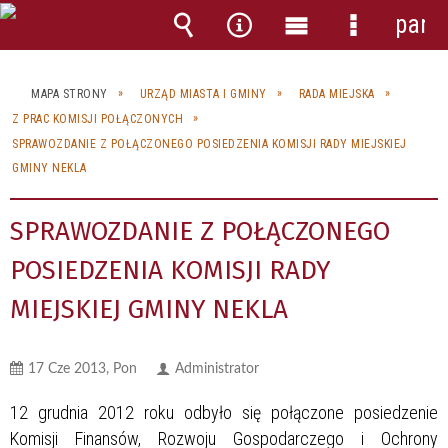
pane
Wyszukiwarka
Narzędzia
Menu
Menu
główne
szczegóło
MAPA STRONY
URZĄD MIASTA I GMINY
RADA MIEJSKA
Z PRAC KOMISJI POŁĄCZONYCH
SPRAWOZDANIE Z POŁĄCZONEGO POSIEDZENIA KOMISJI RADY MIEJSKIEJ
GMINY NEKLA
SPRAWOZDANIE Z POŁĄCZONEGO
POSIEDZENIA KOMISJI RADY
MIEJSKIEJ GMINY NEKLA
17 Cze 2013, Pon
Administrator
12 grudnia 2012 roku odbyło się połączone posiedzenie
Komisji Finansów, Rozwoju Gospodarczego i Ochrony