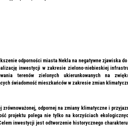
kszenie odporności miasta Nekla na negatywne zjawiska do
lizację inwestycji w zakresie zielono-niebieskiej infrastru
wania terenów zielonych ukierunkowanych na zwięk
zących świadomość mieszkańców w zakresie zmian klimatycz
ej zrównoważonej, odpornej na zmiany klimatyczne i przyjazn
ść projektu polega nie tylko na korzyściach ekologicznyc
Celem inwestycji jest odtworzenie historycznego charakteru