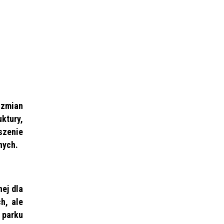
 zmian
ktury,
szenie
nych.
ej dla
h, ale
 parku