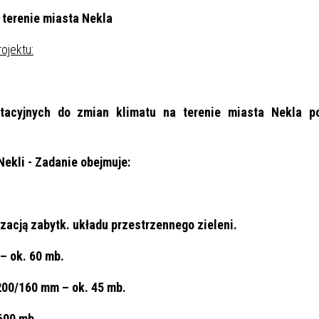
 terenie miasta Nekla
OGŁOSZENIA
RADA MIEJSKA
ojektu:
 WIZJA GMINY NEKLA
ptacyjnych do zmian klimatu na terenie miasta Nekla p
ekli - Zadanie obejmuje:
yzacją zabytk. układu przestrzennego zieleni.
– ok. 60 mb.
 200/160 mm – ok. 45 mb.
 600 mb.