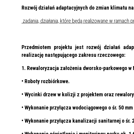
Rozwój działań adaptacyjnych do zmian klimatu na
UCHWAŁY I PROTOKOŁY
WAŻNE 
zadania, działania, które będą realizowane w ramach pr
WŁADZE
MISJA I
Przedmiotem projektu jest rozwój działań ada
realizację następującego zakresu rzeczowego:
1. Rewaloryzacja założenia dworsko-parkowego w N
• Roboty rozbiórkowe.
• Wycinki drzew w kolizji z projektem oraz rewalor
• Wykonanie przyłącza wodociągowego o śr. 50 mm 
• Wykonanie przyłącza kanalizacji sanitarnej o śr.
• Wykonanie oświetlenia i monitoringu parku ok. 1