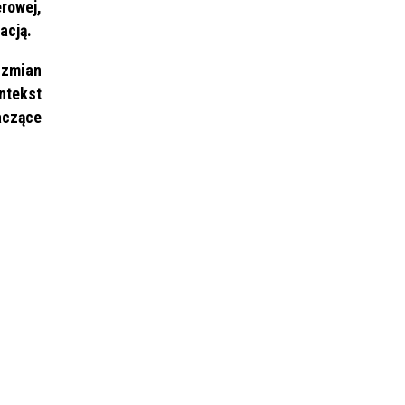
rowej,
acją.
 zmian
ntekst
aczące