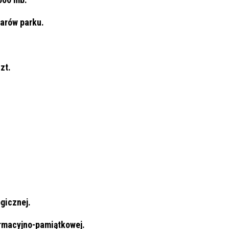
arów parku.
zt.
gicznej.
ormacyjno-pamiątkowej.