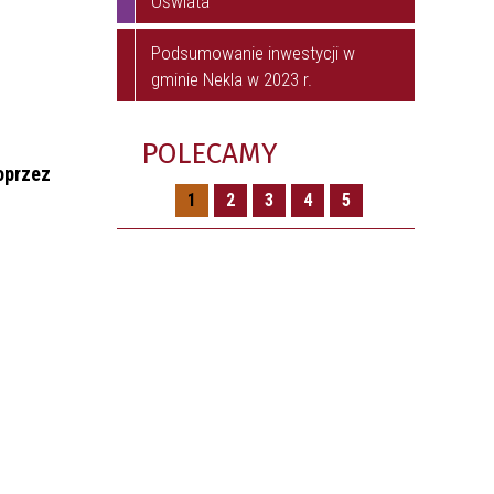
Oświata
STRUKTURA URZĘDU
Podsumowanie inwestycji w
gminie Nekla w 2023 r.
POLECAMY
oprzez
1
2
3
4
5