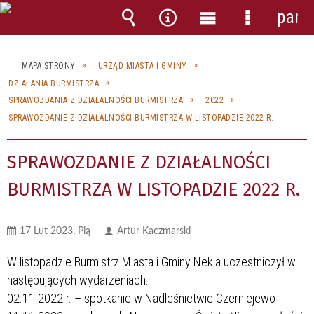
pane
Wyszukiwarka
Narzędzia
Menu
Menu
główne
szczegóło
MAPA STRONY
URZĄD MIASTA I GMINY
DZIAŁANIA BURMISTRZA
SPRAWOZDANIA Z DZIAŁALNOŚCI BURMISTRZA
2022
SPRAWOZDANIE Z DZIAŁALNOŚCI BURMISTRZA W LISTOPADZIE 2022 R.
SPRAWOZDANIE Z DZIAŁALNOŚCI
BURMISTRZA W LISTOPADZIE 2022 R.
17 Lut 2023, Pią
Artur Kaczmarski
W listopadzie Burmistrz Miasta i Gminy Nekla uczestniczył w
następujących wydarzeniach:
02.11.2022 r. – spotkanie w Nadleśnictwie Czerniejewo