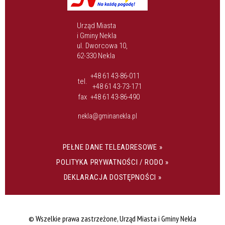
Urząd Miasta
i Gminy Nekla
ul. Dworcowa 10,
62-330 Nekla
+48 61 43-86-011
tel.
+48 61 43-73-171
fax
+48 61 43-86-490
nekla@gminanekla.pl
PEŁNE DANE TELEADRESOWE »
POLITYKA PRYWATNOŚCI / RODO »
DEKLARACJA DOSTĘPNOŚCI »
© Wszelkie prawa zastrzeżone, Urząd Miasta i Gminy Nekla